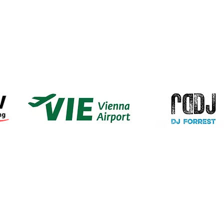
 by:
David Holomcik
admin@hsv12axing.at