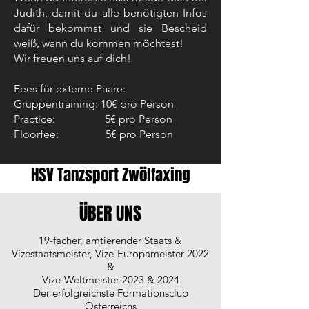
Judith, damit du alle benötigten Infos
dafür bekommst und sie Bescheid
weiß, wann du kommen möchtest!
Wir freuen uns auf dich!
Fees für externe Paare:
Gruppentraining: 10€ pro Person
Practice: 5€ pro Person
Floorfee: 5€ pro Person
HSV Tanzsport Zwölfaxing
ÜBER UNS
19-facher, amtierender Staats &
Vizestaatsmeister, Vize-Europameister 2022
&
Vize-Weltmeister 2023 & 2024
Der erfolgreichste Formationsclub
Österreichs